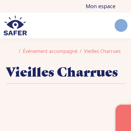
Aller au contenu
Skip to footer
Mon espace
Men
Accueil
Événement accompagné
Vieilles Charrues
Vieilles Charrues