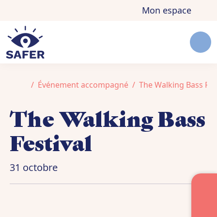
Aller au contenu
Skip to footer
Mon espace
Men
Accueil
Événement accompagné
The Walking Bass Fes
The Walking Bass
Festival
31 octobre