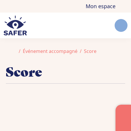
Aller au contenu
Skip to footer
Mon espace
Men
Accueil
Événement accompagné
Score
Score