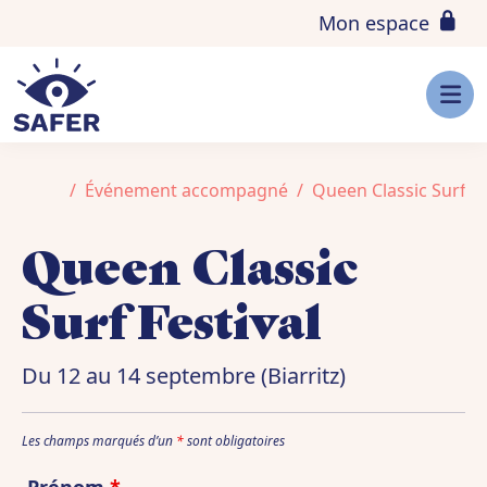
Aller au contenu
Skip to footer
Mon espace
Men
Accueil
Événement accompagné
Queen Classic Surf Fe
Queen Classic
Surf Festival
Du 12 au 14 septembre (Biarritz)
Les champs marqués d’un
*
sont obligatoires
Prénom
*