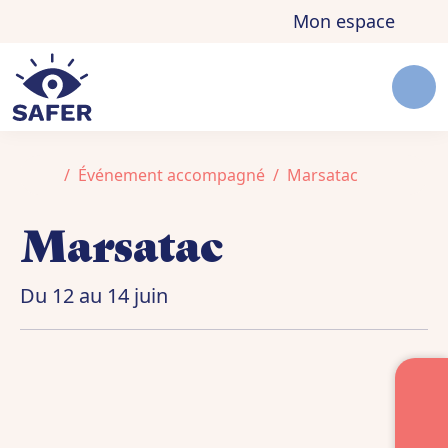
Aller au contenu
Skip to footer
Mon espace
Men
Accueil
Événement accompagné
Marsatac
Marsatac
Du 12 au 14 juin