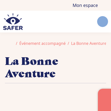
Aller au contenu
Skip to footer
Mon espace
Men
Accueil
Événement accompagné
La Bonne Aventure
La Bonne
Aventure