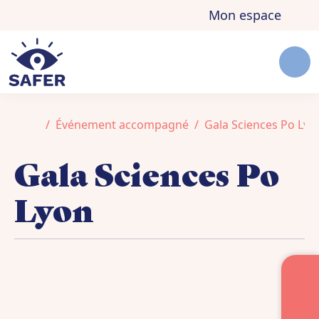
Aller au contenu
Skip to footer
Mon espace
Men
Accueil
Événement accompagné
Gala Sciences Po Lyo
Gala Sciences Po
Lyon